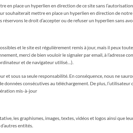
ttre en place un hyperlien en direction de ce site sans l’autorisatio
r souhaiterait mettre en place un hyperlien en direction de notre s
éservons le droit d’accepter ou de refuser un hyperlien sans avoir 
ssibles et le site est régulièrement remis à jour, mais il peux tout
nnement, merci de bien vouloir le signaler par email, à l’adresse 
rdinateur et de navigateur utilisé…).
isateur et sous sa seule responsabilité. En conséquence, nous ne s
de données consécutives au téléchargement. De plus, l’utilisateur du
nération mis-à-jour
tative, les graphismes, images, textes, vidéos et logos ainsi que leu
d’autres entités.