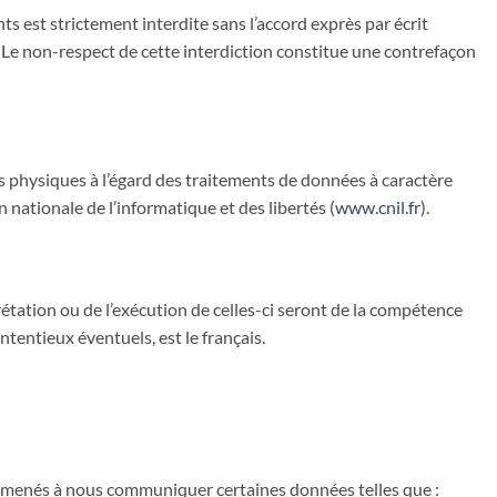
s est strictement interdite sans l’accord exprès par écrit
e). Le non-respect de cette interdiction constitue une contrefaçon
s physiques à l’égard des traitements de données à caractère
n nationale de l’informatique et des libertés (
www.cnil.fr
).
prétation ou de l’exécution de celles-ci seront de la compétence
ntentieux éventuels, est le français.
e amenés à nous communiquer certaines données telles que :